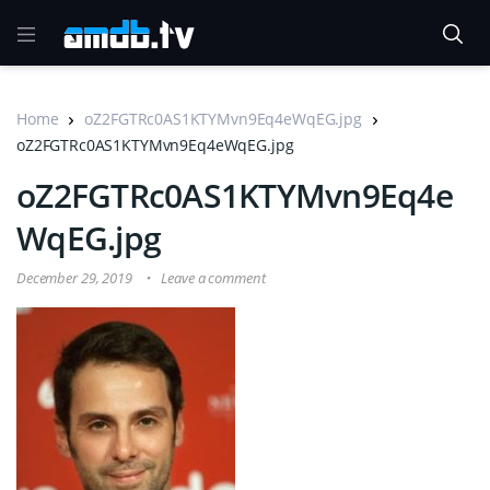
Home
oZ2FGTRc0AS1KTYMvn9Eq4eWqEG.jpg
oZ2FGTRc0AS1KTYMvn9Eq4eWqEG.jpg
oZ2FGTRc0AS1KTYMvn9Eq4e
WqEG.jpg
December 29, 2019
Leave a comment