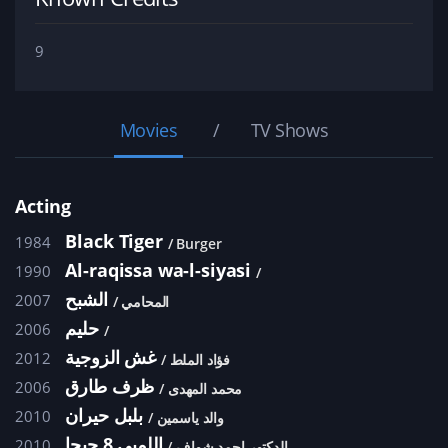
9
Movies
TV Shows
Acting
Black Tiger
1984
Burger
Al-raqissa wa-l-siyasi
1990
الشبح
2007
المحامي
حليم
2006
غش الزوجية
2012
فؤاد الملط
ظرف طارق
2006
محمد المهدى
بلبل حيران
2010
والد ياسمين
اللمبي 8 جيجا
2010
الدكتور احمد شواف